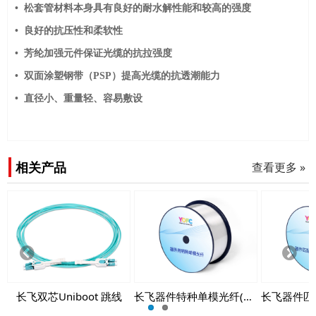
• 松套管材料本身具有良好的耐水解性能和较高的强度
• 良好的抗压性和柔软性
• 芳纶加强元件保证光缆的抗拉强度
• 双面涂塑钢带（PSP）提高光缆的抗透潮能力
• 直径小、重量轻、容易敷设
相关产品
查看更多 »
Prev
Next
ious
长飞双芯Uniboot 跳线
长飞器件特种单模光纤(PH-SMF)