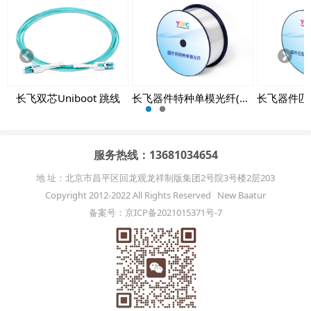
Prev
Next
ious
长飞双芯Uniboot 跳线
长飞器件特种单模光纤(PH-SMF)
服务热线：13681034654
地 址：北京市昌平区回龙观龙祥制版集团2号院3号楼2层203
Copyright 2012-2022 All Rights Reserved New Baatur
备案号：京ICP备2021015371号-7