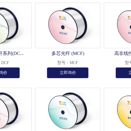
列(DC...
多芯光纤 (MCF)
高非线性光
DCF
型号：MCF
型
询价
立即询价