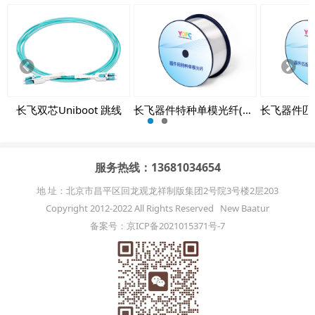
Prev
Next
ious
长飞双芯Uniboot 跳线
长飞器件特种单模光纤(PH-SMF)
服务热线：13681034654
地 址：北京市昌平区回龙观龙祥制版集团2号院3号楼2层203
Copyright 2012-2022 All Rights Reserved New Baatur
备案号：京ICP备2021015371号-7