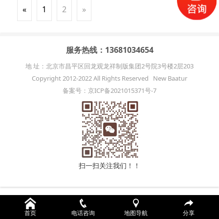
«
1
2
»
服务热线：13681034654
地 址：北京市昌平区回龙观龙祥制版集团2号院3号楼2层203
Copyright 2012-2022 All Rights Reserved New Baatur
备案号：京ICP备2021015371号-7
扫一扫关注我们！！
首页
电话咨询
地图导航
分享